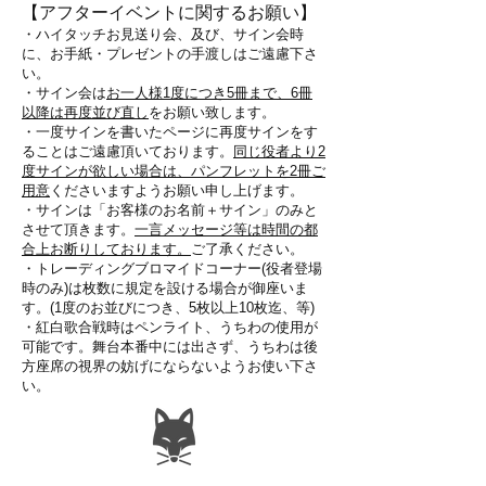
【アフターイベントに関するお願い】
・ハイタッチお見送り会、及び、サイン会時
に、お手紙・プレゼントの手渡しはご遠慮下さ
い。
・サイン会は
お一人様1度につき5冊まで、6冊
以降は再度並び直し
をお願い致します。
・一度サインを書いたページに再度サインをす
ることはご遠慮頂いております。
同じ役者より2
度サインが欲しい場合は、パンフレットを2冊ご
用意
くださいますようお願い申し上げます。
・サインは「お客様のお名前＋サイン」のみと
させて頂きます。
一言メッセージ等は時間の都
合上お断りしております。
ご了承ください。
・トレーディングブロマイドコーナー(役者登場
時のみ)は枚数に規定を設ける場合が御座いま
す。(1度のお並びにつき、5枚以上10枚迄、等)
・紅白歌合戦時はペンライト、うちわの使用が
可能です。舞台本番中には出さず、うちわは後
方座席の視界の妨げにならないようお使い下さ
い。