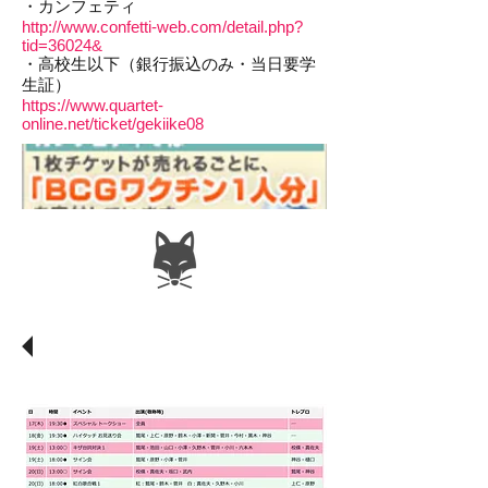
・カンフェティ
http://www.confetti-web.com/detail.php?
tid=36024&
・高校生以下（銀行振込のみ・当日要学
生証）
https://www.quartet-
online.net/ticket/gekiike08
​日替わりアフターイベン
ト