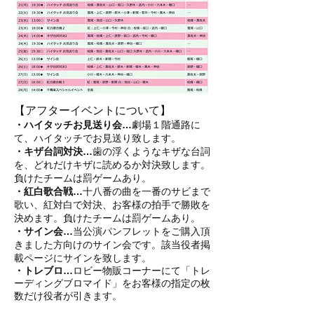
【アフターイベントについて】
・ハイタッチお見送り会…
劇場１階通路に
て、ハイタッチでお見送り致します。
・キザ台詞対決…
歯の浮くようなキザな台詞
を、どれだけキザに読めるか対決致します。
負けたチームは罰ゲームあり。
・紅白歌合戦…
十八番の曲を一番のサビまで
歌い、紅対白で対決、お客様の拍手で勝敗を
決めます。負けたチームは罰ゲームあり。
・サイン会…
当公演パンフレットをご購入頂
きました方向けのサイン会です。該当役者掲
載ページにサインを致します。
・トレブロ…
ロビー物販コーナーにて「トレ
ーディングブロマイド」をお客様の指定の枚
数だけ役者が引きます。