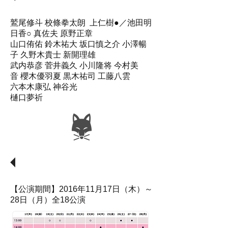
鷲尾修斗 校條拳太朗 上仁樹●／池田明
日香○ 真佐夫 原野正章
山口侑佑 鈴木祐大 坂口慎之介 小澤暢
子 久野木貴士 新開理雄
武内恭彦 菅井義久 小川隆将 今村美
音 櫻木優羽夏 黒木祐司 工藤八雲
六本木康弘 神谷光
樋口夢祈
上演スケジュール
【公演期間】2016年11月17日（木）～
28日（月）全18公演