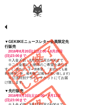
​チケット発売
▼GEKIIKEニュースレター会員限定先
行販売
2016年8月20日(土)12:00～8月28日
(日)23:00まで
※入金〆切：8月29日(月)14:00まで
※ご入金順にお座席のご希望を承りま
す。
(「後方センター席希望」「見切れても最
前列希望」等、備考欄に記載をお願い致します)
※公演特別デザインチケットにてお届
け致します。
▼先行販売
2016年9月3日(土)12:00～9月11日
(日)23:00まで
※入金〆切：9月12日(月)14:00まで