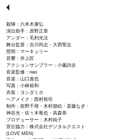
​スタッフ
殺陣：六本木康弘
演出助手：原野正章
アンダー：毛利光汰
舞台監督：吉川尚志・大西聖志
照明：マーキュリー
音響：井上匠
​アクションサンプラー：小薗詩歩
音楽監修：nao
音楽：山口進也
写真：小林裕和
衣装：ヨシダミホ
ヘアメイク：西村裕司
制作：前野千尋・木村朋絵・斎藤なぎ・
神谷光・佐々木竜也・高森恭
プロデューサー：木村純子
宣伝協力：株式会社デジタルクエスト
(LOVE MEN)